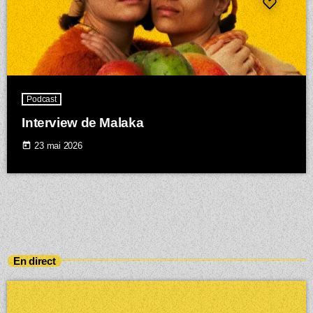
Podcast
Interview de Malaka
today
23 mai 2026
En direct