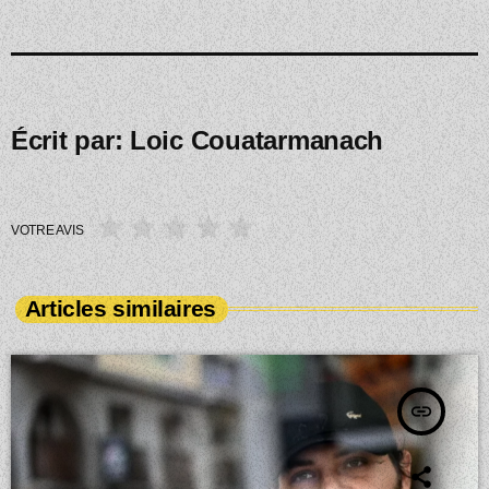
Écrit par:
Loic Couatarmanach
VOTRE AVIS
Articles similaires
insert_link