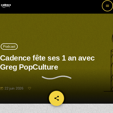
menu
Podcast
Cadence fête ses 1 an avec
Greg PopCulture
22 juin 2026
today
share
email