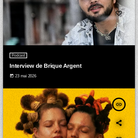
Podcast
Interview de Brique Argent
today
23 mai 2026
insert_link