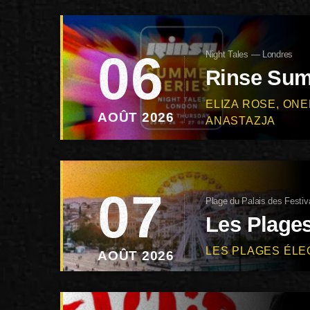
06
Night Tales — Londres
Rinse Sum
ELIZA ROSE, ONE
AOÛT 2026
ANASTAZJA
07
Plage du Palais des Festi
Les Plages
LES PLAGES ÉL
AOÛT 2026