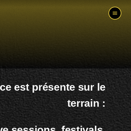
menu
e est présente sur le
terrain :
ve sessions, festivals,