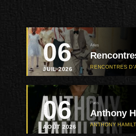
06
Arles
Rencontres
RENCONTRES D’
JUIL 2026
06
Paris
Anthony H
ANTHONY HAMIL
AOÛT 2026