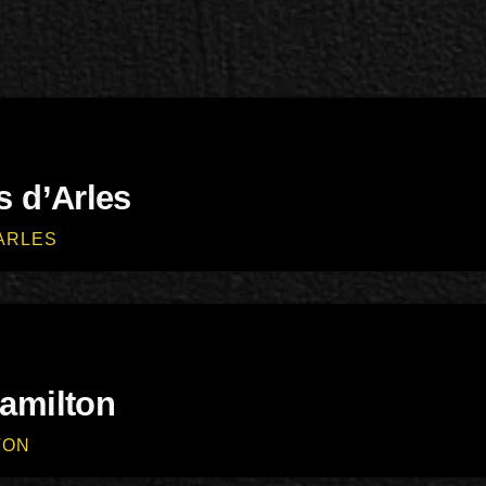
 d’Arles
ARLES
amilton
TON