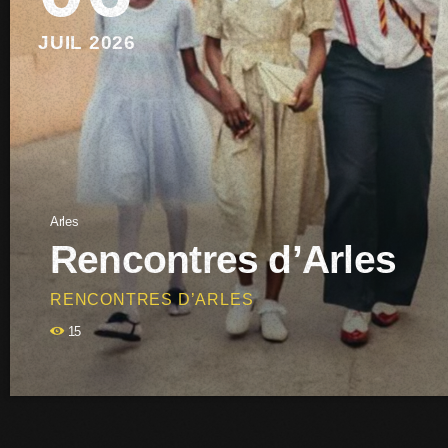
JUIL 2026
Arles
Rencontres d’Arles
RENCONTRES D’ARLES
Les Rencontres d’Arles 2026 ouvrent une nouvelle saison sous le
15
notamment l’Afrique et la Méditerranée, entre archives, grandes
devient une ville à parcourir autrement, entre photographie, mém