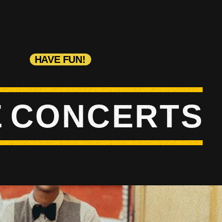
HAVE FUN!
Z
C
O
N
C
E
R
T
S