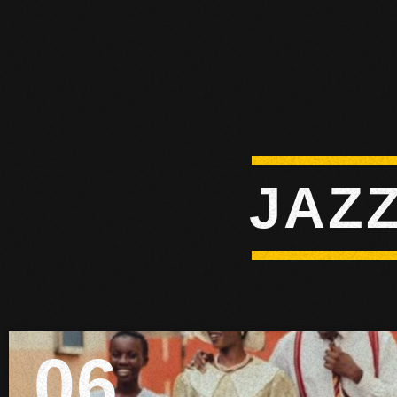
J
A
Z
06