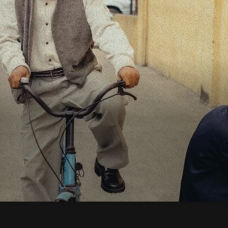
 signe des mondes en images. Cette 57e édition explore des récits venus
 expositions monographiques, scènes émergentes et regards sur le vivant
oire, identités, représentations et images qui racontent notre époque.