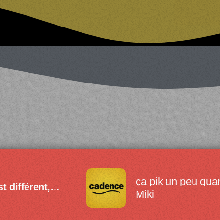
ça pik un peu qu
st différent,
Miki
st vibrant.