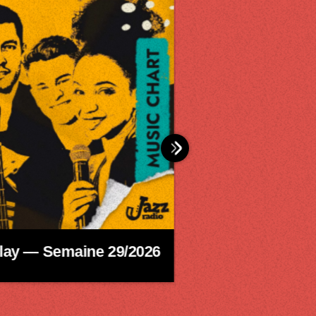
ay — Semaine 29/2026
Powerplay — S