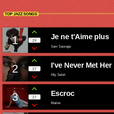
TOP JAZZ SONGS
Je ne t'Aime plus
1
29
Sam Sauvage
I've Never Met Her
2
27
Ally Salort
Escroc
3
27
Marine