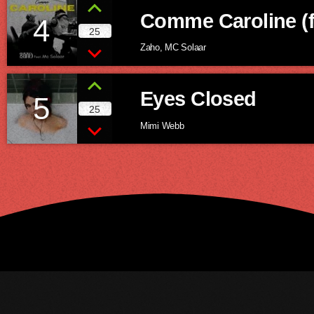
Comme Caroline (f
4
25
Zaho, MC Solaar
Eyes Closed
5
25
Mimi Webb