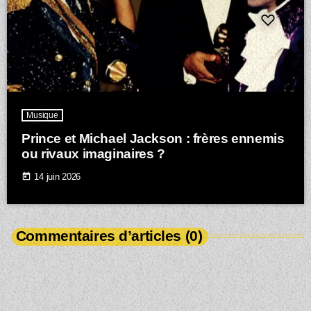
Musique
Prince et Michael Jackson : frères ennemis
ou rivaux imaginaires ?
today
14 juin 2026
Commentaires d’articles (0)