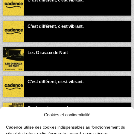
00:00 - 23:59
C’est différent, c’est vibrant.
00:00 - 03:00
Les Oiseaux de Nuit
Quand la ville dort, la bande-son des insomniaques et des
esprits vagabonds s’exprime.
03:00 - 05:00
C’est différent, c’est vibrant.
05:00 - 07:00
Bonjour chez vous !
Animé par Loïc
Cookies et confidentialité
07:00 - 08:00
Cadence utilise des cookies indispensables au fonctionnement du
site et du lecteur radio. Avec votre accord, nous utilisons