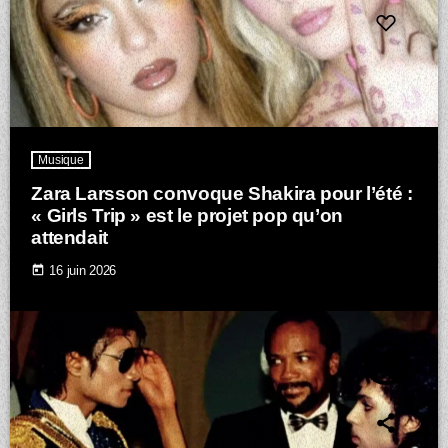
Musique
Zara Larsson convoque Shakira pour l’été :
« Girls Trip » est le projet pop qu’on
attendait
today
16 juin 2026
insert_link