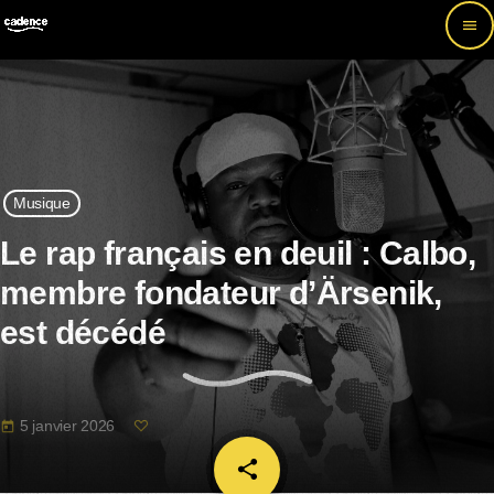
menu
Musique
Le rap français en deuil : Calbo,
membre fondateur d’Ärsenik,
est décédé
5 janvier 2026
today
share
email