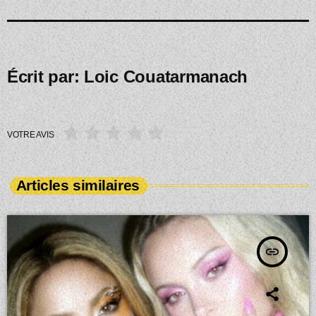
Écrit par:
Loic Couatarmanach
VOTRE AVIS
Articles similaires
insert_link