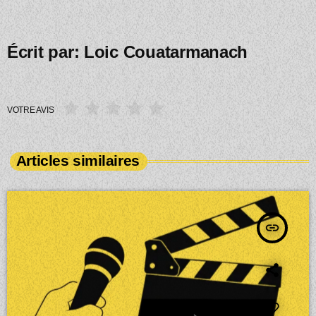
Écrit par:
Loic Couatarmanach
VOTRE AVIS
Articles similaires
insert_link