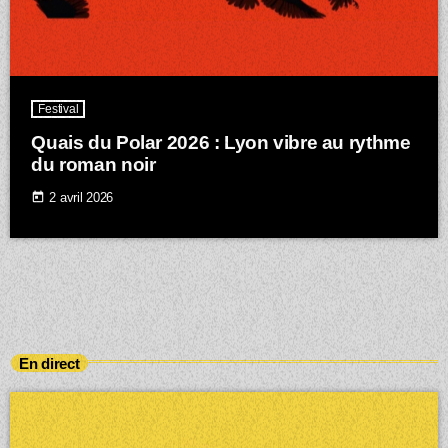
Festival
Quais du Polar 2026 : Lyon vibre au rythme
du roman noir
today
2 avril 2026
En direct