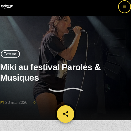
menu
Festival
Miki au festival Paroles &
Musiques
23 mai 2026
today
share
email