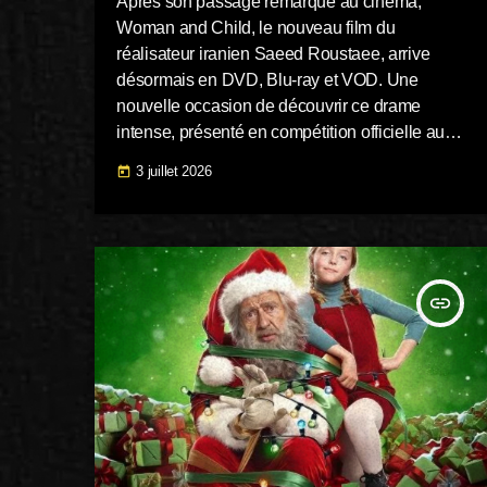
Après son passage remarqué au cinéma,
Woman and Child, le nouveau film du
réalisateur iranien Saeed Roustaee, arrive
désormais en DVD, Blu-ray et VOD. Une
nouvelle occasion de découvrir ce drame
intense, présenté en compétition officielle au
Festival de Cannes 2025 et distribué en France
3 juillet 2026
today
par Diaphana. Le film sera disponible en DVD
et en Blu-ray à partir du 7 juillet 2026. Le long-
métrage est également proposé en VOD,
permettant aux spectateurs de le découvrir
directement à domicile. Une sortie importante
insert_link
pour ce film iranien […]