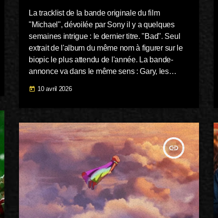
La tracklist de la bande originale du film
"Michael", dévoilée par Sony il y a quelques
semaines intrigue : le dernier titre. "Bad". Seul
extrait de l'album du même nom à figurer sur le
biopic le plus attendu de l'année. La bande-
annonce va dans le même sens : Gary, les
Jackson 5, Motown, les années Off the Wall et
10 avril 2026
today
Thriller. Puis Jaafar Jackson avec le costume
iconique de l'ère Bad en concert. Une image qui
évoque clairement sa première tournée […]
insert_link