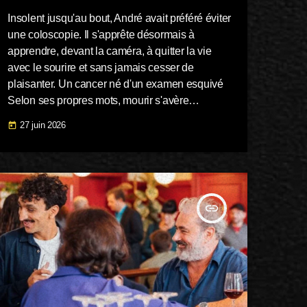
Insolent jusqu'au bout, André avait préféré éviter
une coloscopie. Il s'apprête désormais à
apprendre, devant la caméra, à quitter la vie
avec le sourire et sans jamais cesser de
plaisanter. Un cancer né d'un examen esquivé
Selon ses propres mots, mourir s'avère
étonnamment ennuyeux. C'est peut-être par
27 juin 2026
today
lassitude, ou par esprit de provocation, que cet
homme d'une cinquantaine d'années a décidé
de solliciter une équipe de tournage pour
documenter sa maladie dans ses moindres
détails. Le point de départ de […]
insert_link