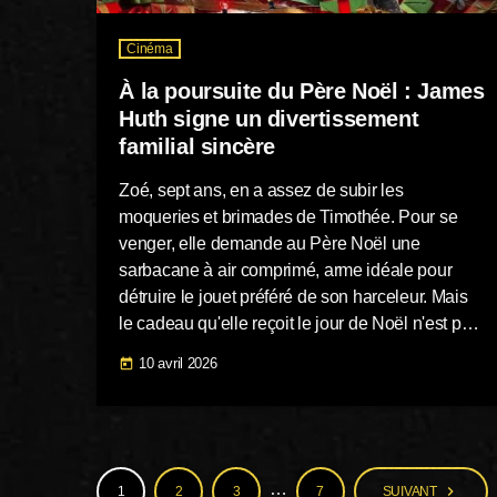
Cinéma
À la poursuite du Père Noël : James
Huth signe un divertissement
familial sincère
Zoé, sept ans, en a assez de subir les
moqueries et brimades de Timothée. Pour se
venger, elle demande au Père Noël une
sarbacane à air comprimé, arme idéale pour
détruire le jouet préféré de son harceleur. Mais
le cadeau qu'elle reçoit le jour de Noël n'est pas
celui qu'elle attendait, et Zoé n'a d'autre choix
10 avril 2026
today
que de partir à la recherche du Père Noël pour
qu'il corrige son erreur, quel qu'en soit le prix
Une variation hexagonale sur le […]
…
navigate_next
1
2
3
7
SUIVANT