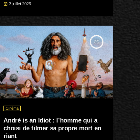
Une nouvelle occasion de découvrir cette
3 juillet 2026
today
enquête feutrée, élégante et très littéraire, où le
polar se joue moins dans l’action que dans les
silences, les regards et les secrets de famille Le
choix […]
insert_link
Cinéma
André is an Idiot : l’homme qui a
choisi de filmer sa propre mort en
riant