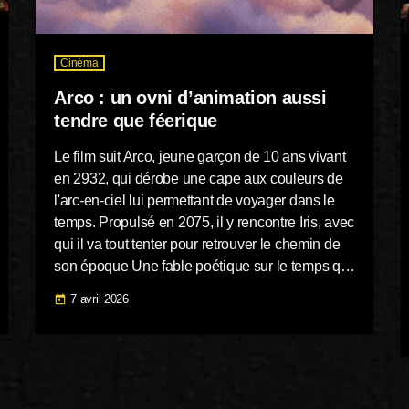
Cinéma
Arco : un ovni d’animation aussi
tendre que féerique
Le film suit Arco, jeune garçon de 10 ans vivant
en 2932, qui dérobe une cape aux couleurs de
l'arc-en-ciel lui permettant de voyager dans le
temps. Propulsé en 2075, il y rencontre Iris, avec
qui il va tout tenter pour retrouver le chemin de
son époque Une fable poétique sur le temps qui
passe Avec ses faux airs de remake animé
7 avril 2026
today
d’E.T., Arco a séduit à peu près tout le monde, et
à juste titre. Pour son premier long-métrage, […]