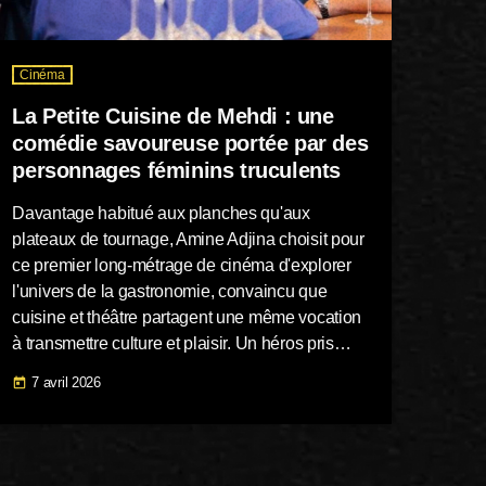
Cinéma
La Petite Cuisine de Mehdi : une
comédie savoureuse portée par des
personnages féminins truculents
Davantage habitué aux planches qu'aux
plateaux de tournage, Amine Adjina choisit pour
ce premier long-métrage de cinéma d'explorer
l'univers de la gastronomie, convaincu que
cuisine et théâtre partagent une même vocation
à transmettre culture et plaisir. Un héros pris
entre deux mondes Au-delà de sa fonction
7 avril 2026
today
nourricière, l’art culinaire y est envisagé comme
un véritable langage social, révélateur d’identité
et d’appartenance, offrant un formidable poste
d’observation des relations humaines. C’est