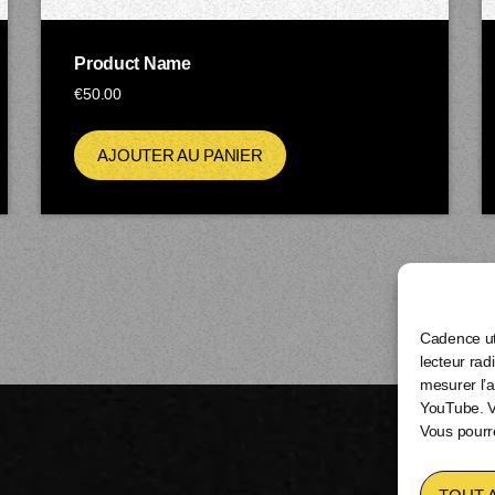
Product Name
€
50.00
AJOUTER AU PANIER
Cadence uti
lecteur rad
mesurer l’
YouTube. Vo
Vous pourr