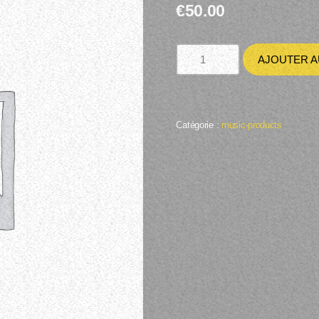
€
50.00
AJOUTER A
Catégorie :
music-products