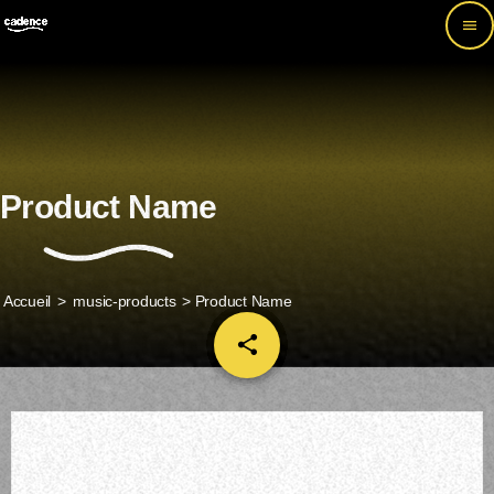
menu
Product Name
Accueil
>
music-products
> Product Name
share
email