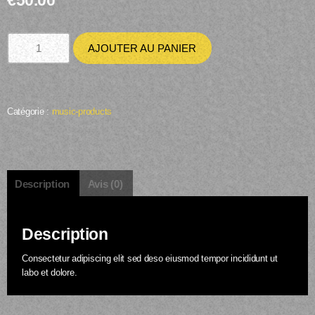
€
50.00
AJOUTER AU PANIER
Catégorie :
music-products
Description
Avis (0)
Description
Consectetur adipiscing elit sed deso eiusmod tempor incididunt ut
labo et dolore.