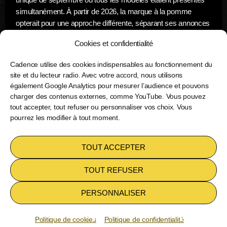
simultanément. À partir de 2026, la marque à la pomme
opterait pour une approche différente, séparant ses annonces
en deux […]
Cookies et confidentialité
today
21 août 2025
Cadence utilise des cookies indispensables au fonctionnement du
site et du lecteur radio. Avec votre accord, nous utilisons
également Google Analytics pour mesurer l’audience et pouvons
charger des contenus externes, comme YouTube. Vous pouvez
tout accepter, tout refuser ou personnaliser vos choix. Vous
pourrez les modifier à tout moment.
Copyright 2026
Cadence inc
TOUT ACCEPTER
POLITIQUE DE COOKIES (UE)
TOUT REFUSER
PERSONNALISER
Roamer
play_arrow
Politique de cookies
Politique de confidentialité
keyboard_arrow_right
favorite
spill tab