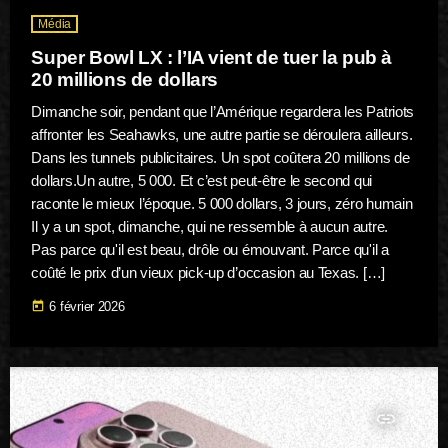
Média
Super Bowl LX : l’IA vient de tuer la pub à
20 millions de dollars
Dimanche soir, pendant que l’Amérique regardera les Patriots
affronter les Seahawks, une autre partie se déroulera ailleurs.
Dans les tunnels publicitaires. Un spot coûtera 20 millions de
dollars.Un autre, 5 000. Et c’est peut-être le second qui
raconte le mieux l’époque. 5 000 dollars, 3 jours, zéro humain
Il y a un spot, dimanche, qui ne ressemble à aucun autre.
Pas parce qu'il est beau, drôle ou émouvant. Parce qu'il a
coûté le prix d’un vieux pick-up d’occasion au Texas. […]
today
6 février 2026
insert_link