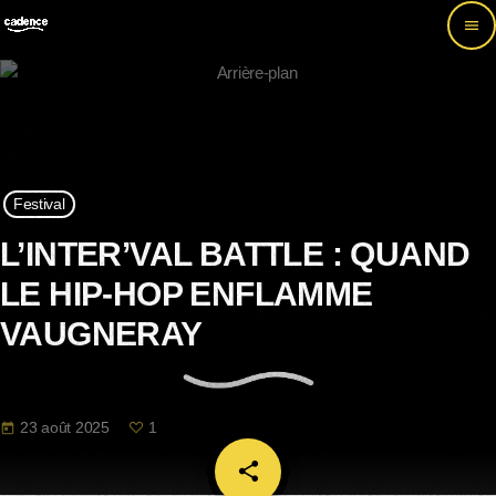
menu
Festival
L’INTER’VAL BATTLE : QUAND
LE HIP-HOP ENFLAMME
VAUGNERAY
23 août 2025
1
today
share
email
1