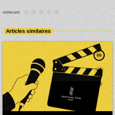
VOTRE AVIS
Articles similaires
insert_link