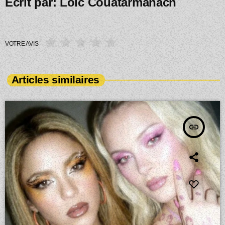
Écrit par:
Loic Couatarmanach
VOTRE AVIS
Articles similaires
insert_link