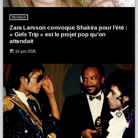
Musique
Zara Larsson convoque Shakira pour l’été :
« Girls Trip » est le projet pop qu’on
attendait
today
16 juin 2026
insert_link