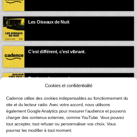
00:00 - 03:00
Les Oiseaux de Nuit
Quand la ville dort, la bande-son des insomniaques et des
esprits vagabonds s’exprime.
03:00 - 05:00
C’est différent, c’est vibrant.
05:00 - 07:00
Bonjour chez vous !
Animé par Loïc
Cookies et confidentialité
07:00 - 08:00
Cadence utilise des cookies indispensables au fonctionnement du
site et du lecteur radio. Avec votre accord, nous utilisons
également Google Analytics pour mesurer l’audience et pouvons
charger des contenus externes, comme YouTube. Vous pouvez
tout accepter, tout refuser ou personnaliser vos choix. Vous
pourrez les modifier à tout moment.