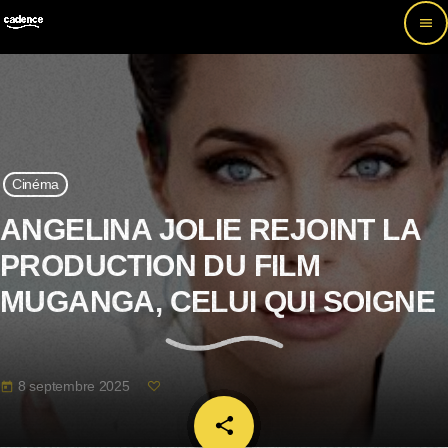
menu
Cinéma
ANGELINA JOLIE REJOINT LA
PRODUCTION DU FILM
MUGANGA, CELUI QUI SOIGNE
8 septembre 2025
today
share
email