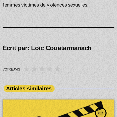
femmes victimes de violences sexuelles.
Écrit par:
Loic Couatarmanach
VOTRE AVIS
Articles similaires
insert_link