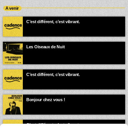
A venir
C’est différent, c’est vibrant.
00:00 - 03:00
Les Oiseaux de Nuit
Quand la ville dort, la bande-son des insomniaques et des
esprits vagabonds s’exprime.
03:00 - 05:00
C’est différent, c’est vibrant.
05:00 - 07:00
Bonjour chez vous !
Animé par Loïc
07:00 - 08:00
C’est différent, c’est vibrant.