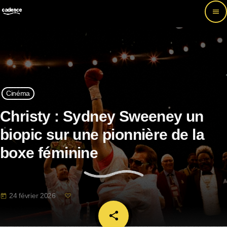
menu
Cinéma
Christy : Sydney Sweeney un
biopic sur une pionnière de la
boxe féminine
24 février 2026
today
share
email