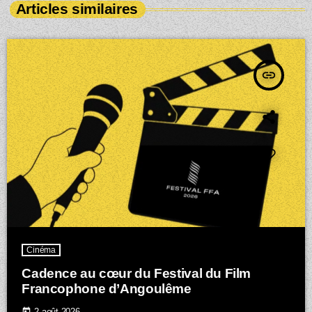
Articles similaires
insert_link
Cinéma
Cadence au cœur du Festival du Film
Francophone d’Angoulême
today
2 août 2026