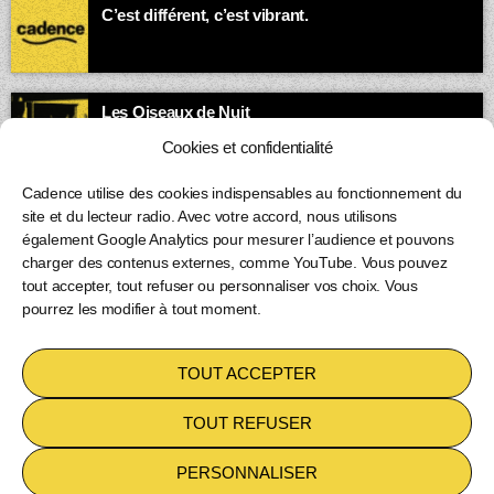
C’est différent, c’est vibrant.
00:00 - 03:00
Les Oiseaux de Nuit
Quand la ville dort, la bande-son des insomniaques et des
Cookies et confidentialité
esprits vagabonds s’exprime.
03:00 - 05:00
Cadence utilise des cookies indispensables au fonctionnement du
site et du lecteur radio. Avec votre accord, nous utilisons
également Google Analytics pour mesurer l’audience et pouvons
charger des contenus externes, comme YouTube. Vous pouvez
tout accepter, tout refuser ou personnaliser vos choix. Vous
pourrez les modifier à tout moment.
Copyright 2026
Cadence inc
TOUT ACCEPTER
POLITIQUE DE COOKIES (UE)
TOUT REFUSER
PERSONNALISER