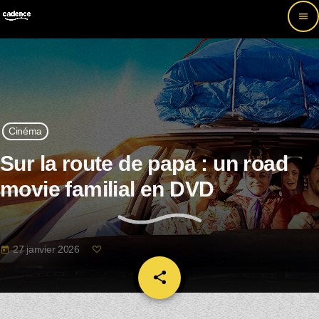
menu
Cinéma
Sur la route de papa : un road
movie familial en DVD
27 janvier 2026
today
share
email